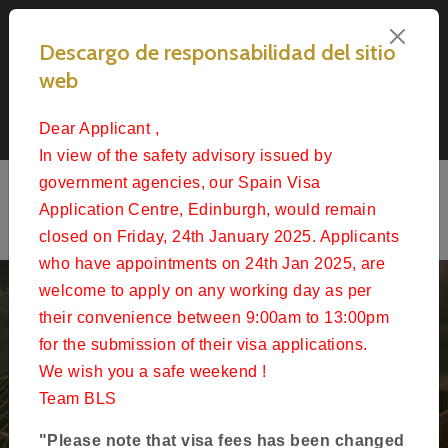
Select Language
Descargo de responsabilidad del sitio
Solicitar una Visado para España en Edinburgh
web
Dear Applicant ,
Follow Us
In view of the safety advisory issued by
government agencies, our Spain Visa
Application Centre, Edinburgh, would remain
closed on Friday, 24th January 2025. Applicants
who have appointments on 24th Jan 2025, are
welcome to apply on any working day as per
their convenience between 9:00am to 13:00pm
Bienvenido a
for the submission of their visa applications.
BLS International
We wish you a safe weekend !
Team BLS
Socia oficial de la Embajada de España en Edinburgh
"Please note that visa fees has been changed