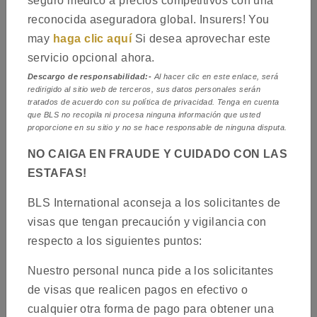
seguro médico a precios competitivos con una
reconocida aseguradora global. Insurers! You
may
haga clic aquí
Si desea aprovechar este
servicio opcional ahora.
Descargo de responsabilidad:-
Al hacer clic en este enlace, será
redirigido al sitio web de terceros, sus datos personales serán
tratados de acuerdo con su política de privacidad. Tenga en cuenta
que BLS no recopila ni procesa ninguna información que usted
proporcione en su sitio y no se hace responsable de ninguna disputa.
Bienvenido a la página web del Centro de Solicitud de Visados
NO CAIGA EN FRAUDE Y CUIDADO CON LAS
para España. Esta página web le proporciona la información
ESTAFAS!
necesaria para solicitar un visado Schengen para España como
principal destino de su viaje. Sírvase seguir las instrucciones que
BLS International aconseja a los solicitantes de
le proporciona esta página web para solicitar su visado de
visas que tengan precaución y vigilancia con
manera correcta. Así, reducirá el riesgo de que su solicitud sea
respecto a los siguientes puntos:
rechazada debido a defectos administrativos.
Nuestro personal nunca pide a los solicitantes
de visas que realicen pagos en efectivo o
Sobre Nosotros
cualquier otra forma de pago para obtener una